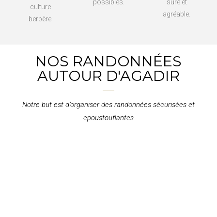
possibles.
sûre et
culture
agréable.
berbère.
NOS RANDONNÉES
AUTOUR D'AGADIR
Notre but est d’organiser des randonnées sécurisées et
epoustouflantes
2 JOURS DANS LA VALLÉE DU
PARADIS