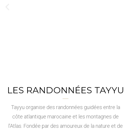
LES RANDONNÉES TAYYU
Randonn
Randonné
Des
itinérair
es autour
ez en
Tayyu organise des randonnées guidées entre la
es pour
d'Agadir
forêt
côte atlantique marocaine et les montagnes de
comestib
tous
l’Atlas. Fondée par des amoureux de la nature et de