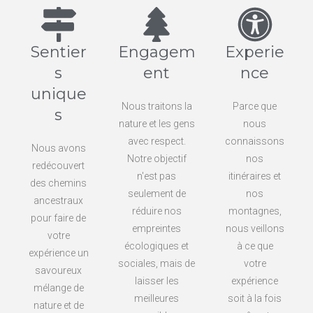
Sentier
Engagem
Experie
s
ent
nce
unique
Nous traitons la
Parce que
s
nature et les gens
nous
avec respect.
connaissons
Nous avons
Notre objectif
nos
redécouvert
n'est pas
itinéraires et
des chemins
seulement de
nos
ancestraux
réduire nos
montagnes,
pour faire de
empreintes
nous veillons
votre
écologiques et
à ce que
expérience un
sociales, mais de
votre
savoureux
laisser les
expérience
mélange de
meilleures
soit à la fois
nature et de