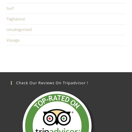
Surf
Taghazout
Uncategorized
Voyage
Check Our Reviews On Tripadvisor !