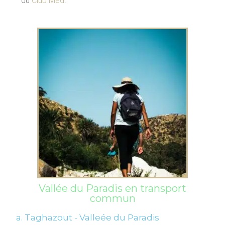
du
Club Med
.
Vallée du Paradis en transport
commun
a. Taghazout - Valleée du Paradis