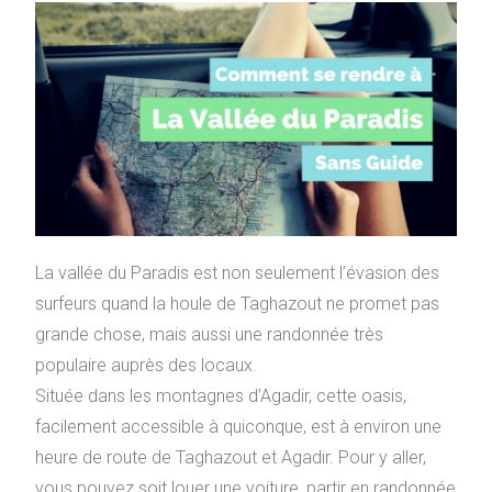
La vallée du Paradis est non seulement l’évasion des
surfeurs quand la houle de Taghazout ne promet pas
grande chose, mais aussi une randonnée très
populaire auprès des locaux.
Située dans les montagnes d’Agadir, cette oasis,
facilement accessible à quiconque, est à environ une
heure de route de Taghazout et Agadir. Pour y aller,
vous pouvez soit louer une voiture, partir en randonnée